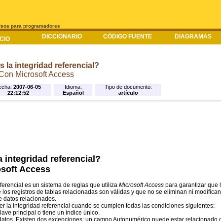
rsos para programadores
DICCIONARIO
CÓDIGO FUENTE
DIAGRAMAS
ICIO
 la integridad referencial?
Con Microsoft Access
echa:
2007-06-05
Idioma:
Tipo de documento:
22:12:52
Español
artículo
 integridad referencial?
soft Access
ferencial es un sistema de reglas que utiliza
Microsoft Access
para garantizar que 
e los registros de tablas relacionadas son válidas y que no se eliminan ni modifican
 datos relacionados.
r la integridad referencial cuando se cumplen todas las condiciones siguientes:
lave principal o tiene un índice único.
datos. Existen dos excepciones: un campo Autonumérico puede estar relacionado 