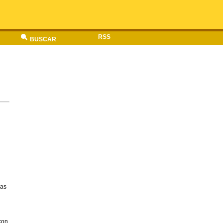
RSS
BUSCAR
las
con