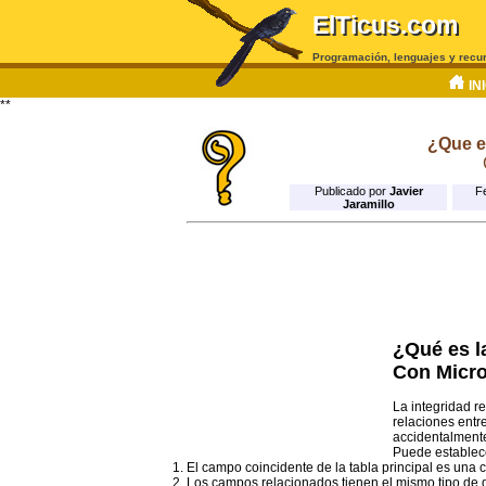
ElTicus.com
Programación, lenguajes y recu
IN
**
¿Que es
Publicado por
Javier
F
Jaramillo
¿Qué es la
Con Micro
La integridad re
relaciones entr
accidentalmente
Puede establece
El campo coincidente de la tabla principal es una c
Los campos relacionados tienen el mismo tipo de 