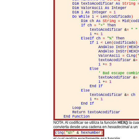
Dim
textoAcodificar
As
String
Dim
ValorAscii
As
Integer
Dim
i
As
Integer
=
1
Do
While
i
<
Len
(
codificado
)
Dim
ch
As
String
=
Mid
(
cod
If
ch
=
"+"
Then
textoAcodificar
&
=
" "
i
+
=
1
ElseIf
ch
=
"%"
Then
If
i
<
Len
(
codificado
)
AndAlso
InStr
(
HEXC
AndAlso
InStr
(
HEXC
ValorAscii
=
CLng
(
textoAcodificar
&
=
i
+
=
3
Else
' Bad escape combi
textoAcodificar
&
=
i
+
=
1
End
If
Else
textoAcodificar
&
=
ch
i
+
=
1
End
If
Loop
Return
textoAcodificar
End
Function
NOTA: Al codificar se utiliza la función
HEX()
la cua
convierta desde una cadena en
hexadecimal
a un
clng
(
"&h"
&
hexnumber
)
el cual realiza exactamente esa función.