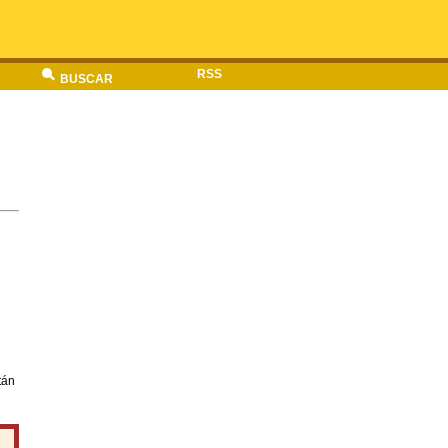
RSS
BUSCAR
tán