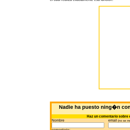
Nadie ha puesto ning�n co
Haz un comentario sobre 
Nombre
email
(no se m