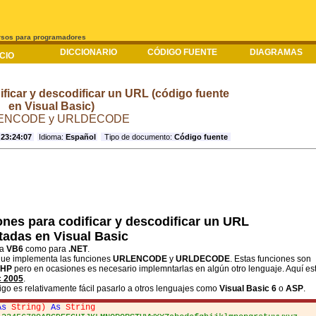
rsos para programadores
DICCIONARIO
CÓDIGO FUENTE
DIAGRAMAS
ICIO
ficar y descodificar un URL (código fuente
en Visual Basic)
ENCODE y URLDECODE
 23:24:07
Idioma:
Español
Tipo de documento:
Código fuente
ones para codificar y descodificar un URL
adas en Visual Basic
ra
VB6
como para
.NET
.
que implementa las funciones
URLENCODE
y
URLDECODE
. Estas funciones son
PHP
pero en ocasiones es necesario implemntarlas en algún otro lenguaje. Aquí es
c 2005
.
go es relativamente fácil pasarlo a otros lenguajes como
Visual Basic 6
o
ASP
.
As
String
)
As
String