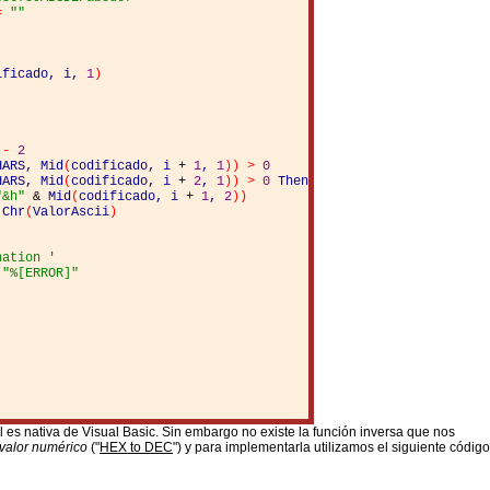
=
""
ificado
,
i
,
1
)
-
2
HARS
,
Mid
(
codificado
,
i
+
1
,
1
)
)
>
0
HARS
,
Mid
(
codificado
,
i
+
2
,
1
)
)
>
0
Then
"&h"
&
Mid
(
codificado
,
i
+
1
,
2
)
)
Chr
(
ValorAscii
)
nation '
"%[ERROR]"
l es nativa de Visual Basic. Sin embargo no existe la función inversa que nos
valor numérico
("
HEX to DEC
") y para implementarla utilizamos el siguiente código