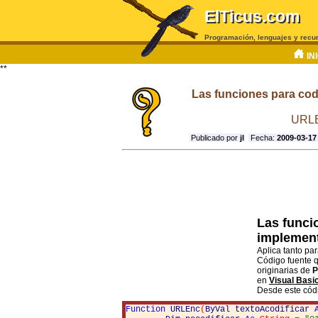
ElTicus.com
Programación, lenguajes y recu
IN
**
Las funciones para codi
URL
Publicado por
jl
Fecha:
2009-03-17
Las funci
implement
Aplica tanto pa
Código fuente 
originarias de
en
Visual Basi
Desde este códi
Function
URLEnc
(
ByVal
textoAcodificar