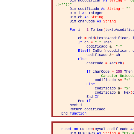
Dim
nocodificar
As
String
=
"0
_.!~*'()"
Dim
codificado
As
String
=
""
Dim
i
As
Integer
Dim
ch
As
String
Dim
charCode
As
String
For
i
=
1
To
Len
(
textoAcodific
ch
=
Mid
(
textoAcodificar
,
If
ch
=
" "
Then
codificado
&
=
"+"
ElseIf
InStr
(
nocodificar
,
codificado
&
=
ch
Else
charCode
=
Asc
(
ch
)
If
charCode
>
255
Then
'- Caracter Unicod
codificado
&
=
"+"
Else
codificado
&
=
"%"
codificado
&
=
Hex
(
End
If
End
If
Next
i
Return
codificado
End
Function
Function
URLDec
(
ByVal
codificado
A
Dim
HEXCHARS
As
String
=
"0123