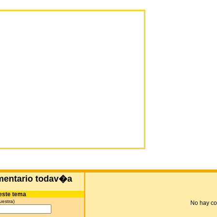
mentario todav�a
este tema
uestra)
No hay co