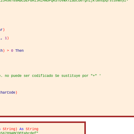
123456789ABCDEFGHIJKLMNOPQRSTUVWXYZabcdefghijklmnopqrstuvwxyz-
ar
)
i
,
1
)
ch
)
>
0
Then
e. no puede ser codificado Se sustituye por "+" '
charCode
)
s
String
)
As
String
456789ABCDEFabcdef"